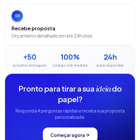
03
Recebe proposta
Orçamento detalhado em até 24h úteis
+50
100%
24h
projetos entregues
código sob medida
para responder
Pronto para tirar a sua
do
ideia
papel?
Responda 4 perguntas rápidas e receba sua proposta
personalizada.
Começar agora