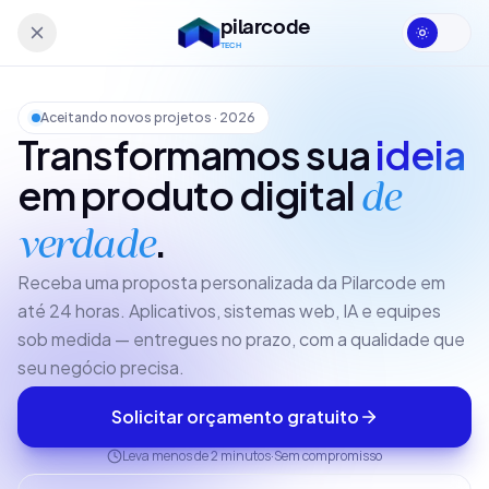
Pular para o orçamento
pilarcode
TECH
Aceitando novos projetos · 2026
Transformamos sua
ideia
em produto digital
de
.
verdade
Receba uma proposta personalizada da Pilarcode em
até 24 horas. Aplicativos, sistemas web, IA e equipes
sob medida — entregues no prazo, com a qualidade que
seu negócio precisa.
Solicitar orçamento gratuito
Leva menos de 2 minutos
Sem compromisso
·