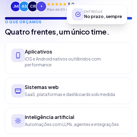
5,0
JM
AS
CR
+
Mais de 50 clientes atendidos
ENTREGUE
No prazo, sempre
O QUE ORÇAMOS
Quatro frentes, um único time.
app.tsx
const
app
=
build
(
{
name
:
Aplicativos
"Pilarcode"
,
iOS e Android nativos ou híbridos com
stack
:
"Next +
Supabase"
,
performance
delivery
:
"on-
time"
})
Sistemas web
SaaS, plataformas e dashboards sob medida
PERFORMANCE
+12%
Inteligência artificial
Automações com LLMs, agentes e integrações
Jan
Hoje